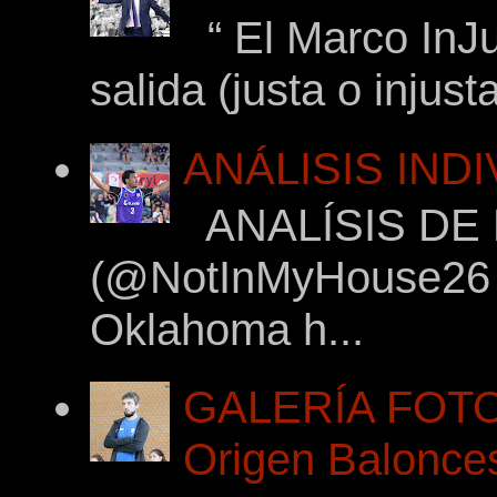
“ El Marco InJu
salida (justa o injus
ANÁLISIS IND
ANALÍSIS DE
(@NotInMyHouse26 en
Oklahoma h...
GALERÍA FOTOG
Origen Balonces