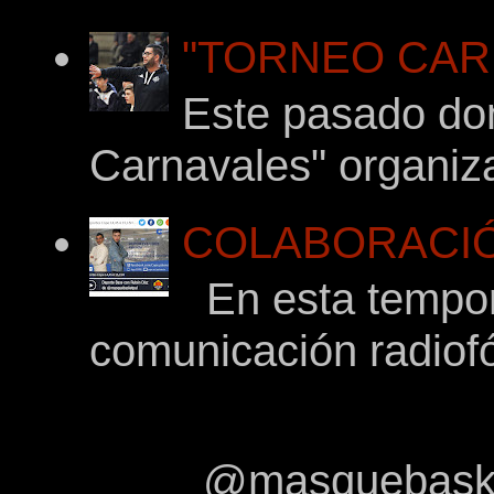
"TORNEO CARNA
Este pasado dom
Carnavales" organiza
COLABORACIÓ
En esta tempor
comunicación radiof
@masquebasket