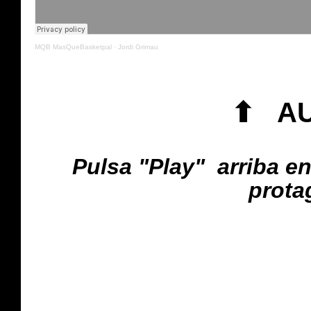
MQB MasQueBasketpal
·
Jordi Grimau
⬆ AU
Pulsa "Play" arriba e
protag