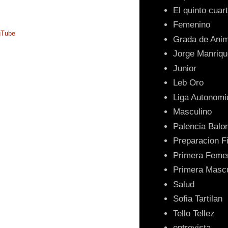
El quinto cuar
Femenino
uTube
Grada de Ani
Jorge Manriqu
Junior
Leb Oro
Liga Autonomi
Masculino
Palencia Balo
Preparacion F
Primera Feme
Primera Mascu
Salud
Sofia Tartilan
Tello Tellez
entrevista