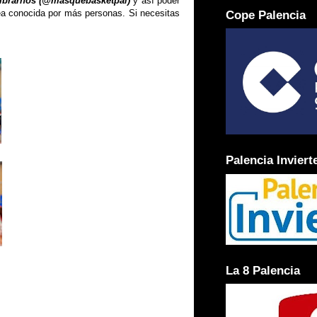
mbrarnos (@masquebasketpal)
y así poder
sea conocida por más personas.
Si necesitas
Cope Palencia
Palencia Inviert
La 8 Palencia