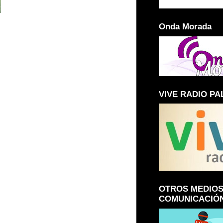
Onda Morada
VIVE RADIO PA
OTROS MEDIOS
COMUNICACIÓ