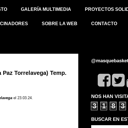
STO
GALERÍA MULTIMEDIA
PROYECTOS SOLI
CINADORES
SOBRE LA WEB
CONTACTO
@masquebasket
Paz Torrelavega) Temp.
NOS HAN VISI
elavega
el 23.03.24.
3
1
8
3
BUSCAR EN ES