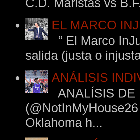
C.D. Maristas vs B.F
EL MARCO INJ
“ El Marco InJu
salida (justa o injus
ANÁLISIS IND
ANALÍSIS DE
(@NotInMyHouse26 en
Oklahoma h...