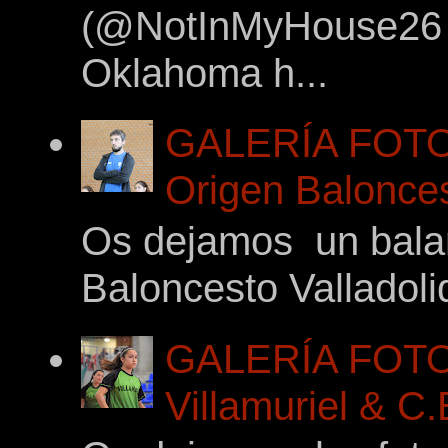
(@NotInMyHouse26 en
Oklahoma h...
GALERÍA FOTOG
Origen Balonces
Os dejamos un balan
Baloncesto Valladoli
GALERÍA FOTO
Villamuriel & C