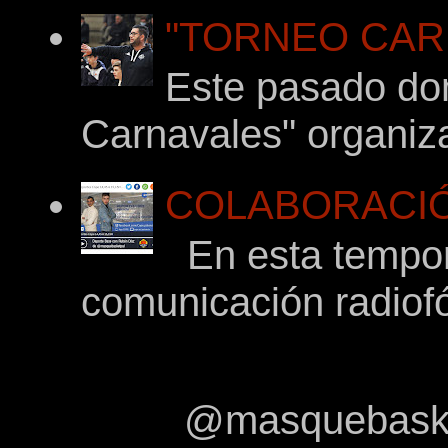
"TORNEO CARNA
Este pasado dom
Carnavales" organiza
COLABORACIÓ
En esta tempor
comunicación radiof
@masquebasket