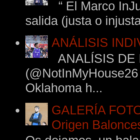
“ El Marco InJu
salida (justa o injus
ANÁLISIS IND
ANALÍSIS DE
(@NotInMyHouse26 en
Oklahoma h...
GALERÍA FOTOG
Origen Balonces