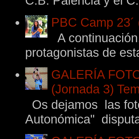
C.B. Palencia y el C.
PBC Camp 23´ (
A continuación,
protagonistas de es
GALERÍA FOTO
(Jornada 3) Tem
Os dejamos las fotos
Autonómica" disputad