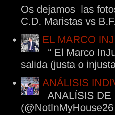
Os dejamos las foto
C.D. Maristas vs B.F
EL MARCO INJ
“ El Marco InJu
salida (justa o injus
ANÁLISIS IND
ANALÍSIS DE
(@NotInMyHouse26 en