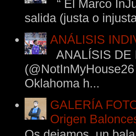
“ El Marco InJu
salida (justa o injus
ANÁLISIS IND
ANALÍSIS DE
(@NotInMyHouse26 en
Oklahoma h...
GALERÍA FOTOG
Origen Balonces
Os dejamos un balan