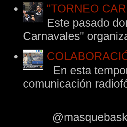
"TORNEO CARNA
Este pasado dom
Carnavales" organiza
COLABORACIÓ
En esta tempor
comunicación radiof
@masquebasket