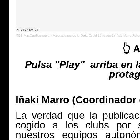
MQB MasQueBasketpal
·
Valoraciones de la Guía Covid-19 (parte 2) Iñaki Marro,Felip
👆
Pulsa "Play" arriba en 
protag
Iñaki Marro (Coordinador 
La verdad que la publica
cogido a l
os clubs por 
nuestros equipos auton