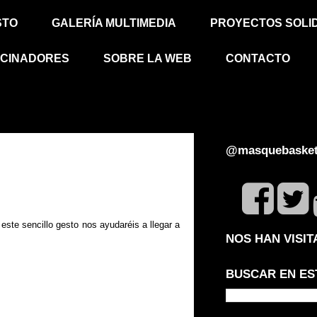
STO
GALERÍA MULTIMEDIA
PROYECTOS SOLI
CINADORES
SOBRE LA WEB
CONTACTO
@masquebasket
 este sencillo gesto nos ayudaréis a llegar a
NOS HAN VISI
BUSCAR EN ES