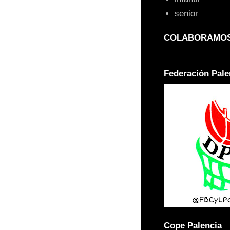
senior
COLABORAMOS
Federación Pale
Cope Palencia