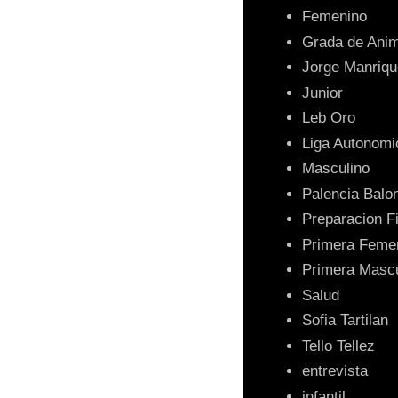
Femenino
Grada de Ani
Jorge Manriqu
Junior
Leb Oro
Liga Autonomi
Masculino
Palencia Balo
Preparacion F
Primera Feme
Primera Mascu
Salud
Sofia Tartilan
Tello Tellez
entrevista
infantil