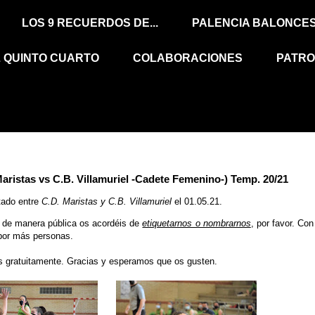
LOS 9 RECUERDOS DE...
PALENCIA BALONCE
L QUINTO CUARTO
COLABORACIONES
PATRO
as vs C.B. Villamuriel -Cadete Femenino-) Temp. 20/21
tado entre
C.D. Maristas y C.B. Villamuriel
el 01.05.21.
s de manera pública os acordéis de
etiquetarnos o nombrarnos
, por favor. Con
por más personas.
os gratuitamente.
Gracias y esperamos que os gusten.