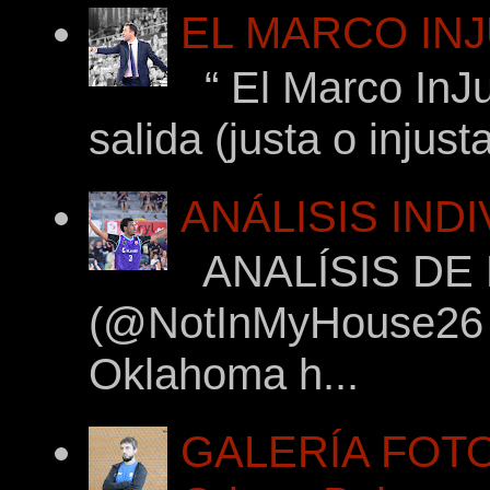
EL MARCO INJ
“ El Marco InJu
salida (justa o injus
ANÁLISIS IND
ANALÍSIS DE
(@NotInMyHouse26 en
Oklahoma h...
GALERÍA FOTOG