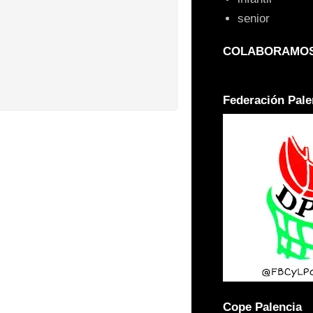
senior
COLABORAMOS
Federación Pale
Cope Palencia