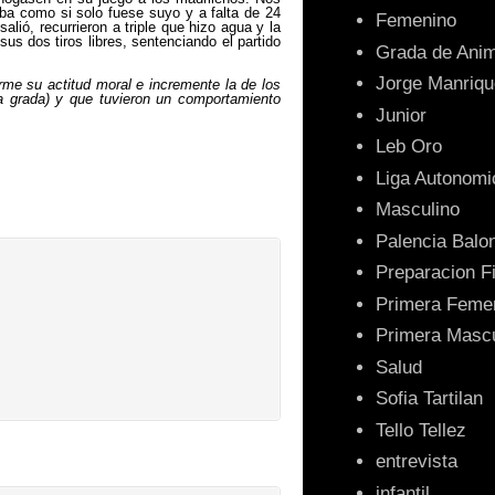
ba como si solo fuese suyo y a falta de 24
Femenino
lió, recurrieron a triple que hizo agua y la
us dos tiros libres, sentenciando el partido
Grada de Ani
Jorge Manriqu
erme su actitud moral e incremente la de los
a grada) y que tuvieron un comportamiento
Junior
Leb Oro
Liga Autonomi
Masculino
Palencia Balo
Preparacion F
Primera Feme
Primera Mascu
Salud
Sofia Tartilan
Tello Tellez
entrevista
infantil