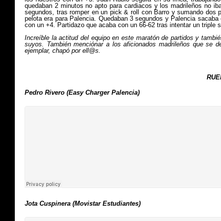
quedaban 2 minutos no apto para cardiacos y los madrileños no iba
segundos, tras romper en un pick & roll con Barro y sumando dos punt
pelota era para Palencia. Quedaban 3 segundos y Palencia sacaba en 
con un +4. Partidazo que acaba con un 66-
62 tras intentar un triple
Increíble la actitud del equipo en este maratón de partidos y tambié
suyos. También menciónar a los aficionados madrileños que se des
ejemplar, chapó por ell@s.
RUED
Pedro Rivero (Easy Charger Palencia)
Jota Cuspinera (Movistar Estudiantes)