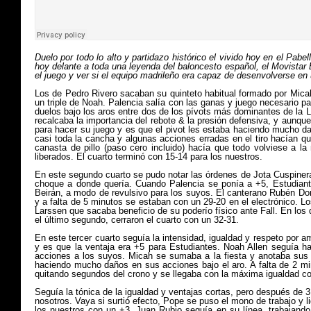
Duelo por todo lo alto y partidazo histórico el vivido hoy en el Pa
hoy delante a toda una leyenda del baloncesto español, el Movistar 
el juego y ver si el equipo madrileño era capaz de desenvolverse en
Los de Pedro Rivero sacaban su quinteto habitual formado por Micah
un triple de Noah. Palencia salía con las ganas y juego necesario par
duelos bajo los aros entre dos de los pívots más dominantes de la 
recalcaba la importancia del rebote & la presión defensiva, y aunqu
para hacer su juego y es que el pivot les estaba haciendo mucho dañ
casi toda la cancha y algunas acciones erradas en el tiro hacían 
canasta de pillo (paso cero incluido) hacía que todo volviese a 
liberados. El cuarto terminó con 15-14 para los nuestros.
E
n este segundo cuarto se pudo notar las órdenes de Jota Cuspiner
choque a donde quería. Cuando Palencia se ponía a +5, Estudiant
Beirán, a modo de revulsivo para los suyos. El canterano Rubén Do
y a falta de 5 minutos se estaban con un 29-20 en el electrónico. L
Larssen que sacaba beneficio de su poderío físico ante Fall. En los
el último segundo,
cerraron el cuarto con un 32-31.
En este tercer cuarto seguía la intensidad, igualdad y respeto por
y es que la ventaja era +5 para Estudiantes. Noah Allen seguía h
acciones a los suyos. Micah se sumaba a la fiesta y anotaba sus p
haciendo mucho daños en sus acciones bajo el aro. A falta de 2 mi
quitando segundos del crono y se llegaba con la máxima igualdad con 
Seguía la tónica de la igualdad y ventajas cortas, pero después de 3
nosotros. Vaya si surtió efecto, Pope se puso el mono de trabajo y l
los nuestros con un +3. Juan Rubio seguía en su línea, trabajand