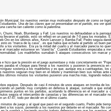
bellón Municipal, los nuestros venían muy motivados después de como se logró
Estudiantes. Una de las claves que se presentaban en el partido, era ver qui
 una cancha tan caliente como la palentina.
, Chumi, Noah, Blumbergs y Fall. Los nuestros no defraudaban a la parroqui
a llevarse el partido, esto se reflejó en un parcial de 7-0 para los morados.
Leb Oro en los últimos años, Kevin Larssen y Bamba Fall.
Pedro seguía dando
e esto es “marca de la casa”...es que había que echarle al partido un buen p
o a los visitantes. Era ya la mitad del cuarto y el marcador parecía no quer
que el marcador estuviese en “stand by”. Cuando Estudiantes empezaba a met
la normalidad. Los madrileños sumaban 5 ataques consecutivos sin marcar 
a e hizo que la presión en el juego aumentase y más concretamente en “Pope”
es paraba el choque para frenar a los nuestros y pusieron la presencia e
mínguez sostenía a los madrileños y es que, aunque era a cuentagotas, los 
os nuestros seguían muy bien en el rebote y mantenían bien sus rentas ante e
 dos últimos minutos los visitantes pusieron una marcha más, logrando reduci
 ambos equipos. Después de casi 4 minutos de unos ataques en tromba de los 
aciendo un partido muy completo en defensa & ataque, sumado a que estaba
rimeros puntos en los partidos, acortando la diferencia en el marcador a -
nutos seguía el intercambio de canastas y las diferencias en el marcador n
un 47-47, todo por decidir en el último cuarto.
 minutos de juego y al igual que pasó en el segundo cuarto, Pedro pide tiemp
ideró a los suyos, poniendo a los nuestros por delante en el marcador. No co
o en la sombra y haciendo mucho trabajo defensivo para que los nuestros 