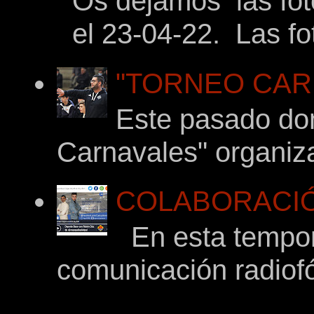
Os dejamos las foto
el 23-04-22. Las fot
"TORNEO CARNA
Este pasado dom
Carnavales" organiza
COLABORACIÓ
En esta tempor
comunicación radiof