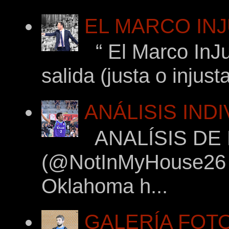
EL MARCO INJ
“ El Marco InJu
salida (justa o injus
ANÁLISIS IND
ANALÍSIS DE
(@NotInMyHouse26 en
Oklahoma h...
GALERÍA FOTOG