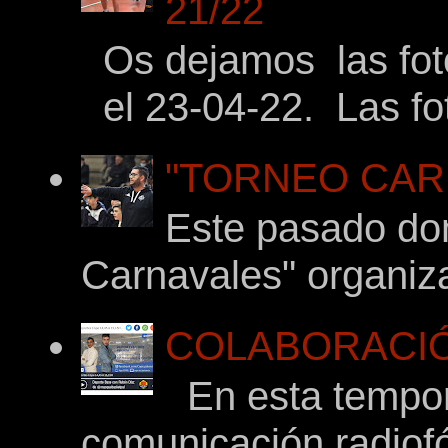
21/22
Os dejamos las foto
el 23-04-22. Las fot
"TORNEO CARNA
Este pasado dom
Carnavales" organiza
COLABORACIÓ
En esta tempor
comunicación radiof