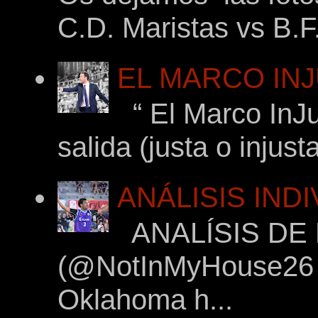
C.D. Maristas vs B.F
EL MARCO INJ
“ El Marco InJu
salida (justa o injus
ANÁLISIS IND
ANALÍSIS DE
(@NotInMyHouse26 en
Oklahoma h...